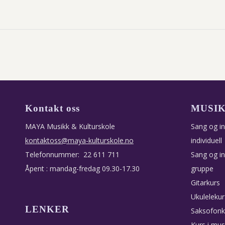
Kontakt oss
MUSI
MAYA Musikk & Kulturskole
Sang og i
kontaktoss@maya-kulturskole.no
individuell
Telefonnummer: 22 611 711
Sang og i
Åpent : mandag-fredag 09.30-17.30
gruppe
Gitarkurs
Ukulelekur
LENKER
Saksofonk
Kurs i mus