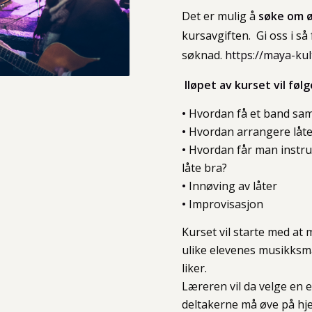
Det er mulig å
søke om 
kursavgiften. Gi oss i så
søknad.
https://maya-ku
Iløpet av kurset vil f
•
Hvordan få et band sam
•
Hvordan arrangere låter 
•
Hvordan får man instru
låte bra?
•
Innøving av låter
•
Improvisasjon
Kurset vil starte med at 
ulike elevenes musikksma
liker.
Læreren vil da velge en 
deltakerne må øve på hj