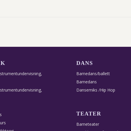
KK
DANS
nstrumentundervisning,
Barnedans/ballett
Barnedans
nstrumentundervisning,
Dansemiks /Hip Hop
TEATER
s
urs
Barneteater
ikkteori