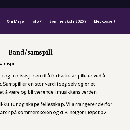
Om Maya
Info
Sommerskole 2026
Elevkonsert
Band/samspill
Samspill
og motivasjonen til å fortsette å spille er ved å
Samspill er en stor verdi i seg selv og er et
et å være og bli værende i musikkens verden.
ikkultur og skape fellesskap. Vi arrangerer derfor
rer på sommerskolen og div. helger i løpet av