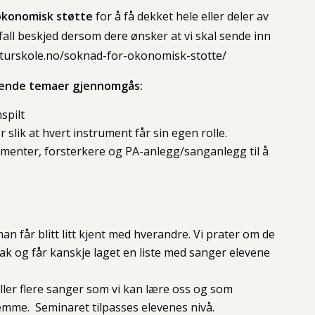
økonomisk støtte
for å få dekket hele eller deler av
 fall beskjed dersom dere ønsker at vi skal sende inn
lturskole.no/soknad-for-okonomisk-stotte/
ølgende temaer gjennomgås:
spilt
slik at hvert instrument får sin egen rolle.
menter, forsterkere og PA-anlegg/sanganlegg til å
man får blitt litt kjent med hverandre. Vi prater om de
k og får kanskje laget en liste med sanger elevene
eller flere sanger som vi kan lære oss og som
emme. Seminaret tilpasses elevenes nivå.