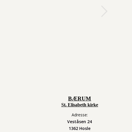
kurat på audition til « Ulven» på
Next
n virkelig bruke det hun hadde lært på
Lotte
BÆRUM
St. Elisabeth kirke
Adresse:
Veståsen 24
1362 Hosle