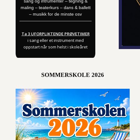
sang og intrumenter – tegning &
maling – teaterkurs – dans & ballett
– musikk for de minste osv
Ta 3 UFORPLIKTENDE PRØVETIMER
i sang eller et instrument med
oppstart når som helst i skoleåret
SOMMERSKOLE 2026