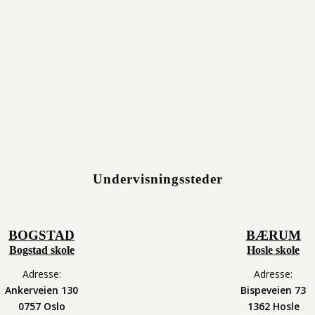
rkurs nå i våres. Det var hennes første teaterkurs. Hun var ak
eit. Det var mye improvisasjon på auditionen, og da fikk hu
kurset.
Undervisningssteder
BOGSTAD
BÆRUM
Bogstad skole
Hosle skole
Adresse:
Adresse:
Ankerveien 130
Bispeveien 73
0757 Oslo
1362 Hosle