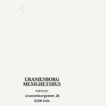
s
Vår datter lærte så mye på teate
Nationaltheatret og fikk rollen som g
URANIENBORG
MENIGHETSHUS
Adresse:
Uranienborgveien 28
0258 Oslo