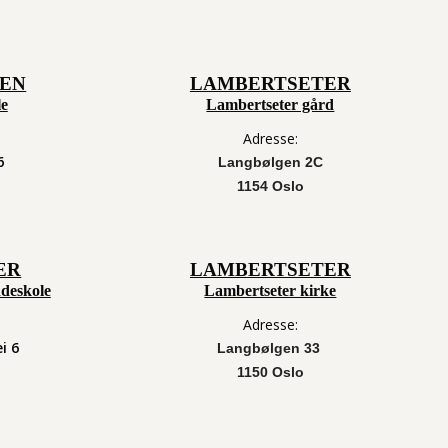
EN
LAMBERTSETER
e
Lambertseter gård
Adresse:
6
Langbølgen 2C
1154 Oslo
ER
LAMBERTSETER
deskole
Lambertseter kirke
Adresse:
i 6
Langbølgen 33
1150 Oslo