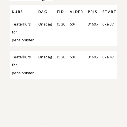
KURS
DAG
TID
ALDER
PRIS
START
PR
KURS
DAG
TID
ALDER
PRIS
START
PR
Teaterkurs
Onsdag
15:30
60+
3160,-
uke 37
90 
for
pensjonister
Teaterkurs
Onsdag
15:30
60+
3160,-
uke 47
90 
for
pensjonister