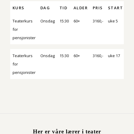
KURS
DAG
TID
ALDER
PRIS
START
PR
KURS
DAG
TID
ALDER
PRIS
START
PR
Teaterkurs
Onsdag
15:30
60+
3160,-
uke 5
90 
for
pensjonister
Teaterkurs
Onsdag
15:30
60+
3160,-
uke 17
90 
for
pensjonister
Her er våre lærer i teater