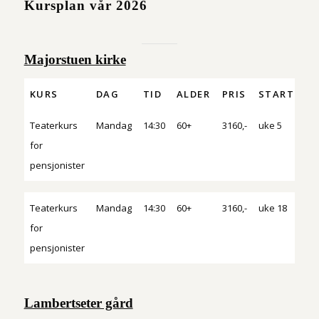
Kursplan vår 2026
Majorstuen kirke
KURS
DAG
TID
ALDER
PRIS
START
P
KURS
DAG
TID
ALDER
PRIS
START
P
Teaterkurs
Mandag
14:30
60+
3160,-
uke 5
90 
for
pensjonister
Teaterkurs
Mandag
14:30
60+
3160,-
uke 18
90 
for
pensjonister
Lambertseter gård