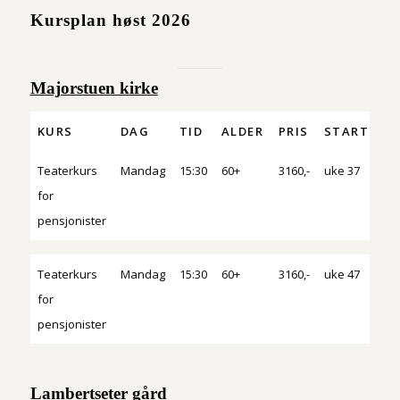
Kursplan høst 2026
Majorstuen kirke
KURS
DAG
TID
ALDER
PRIS
START
P
KURS
DAG
TID
ALDER
PRIS
START
P
Teaterkurs
Mandag
15:30
60+
3160,-
uke 37
90 
for
pensjonister
Teaterkurs
Mandag
15:30
60+
3160,-
uke 47
90 
for
pensjonister
Lambertseter gård