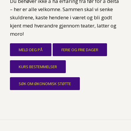
Du behøver ikke å ha erfaring fra før for å delta
– her er alle velkomne. Sammen skal vi senke
skuldrene, kaste hendene i været og bli godt
kjent med hverandre gjennom teater, latter og
moro!
MELD DEG PÅ
FERIE OG FRIE DAGER
KURS BESTEMMELSER
SØK OM ØKONOMISK STØTTE