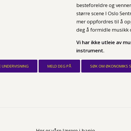
besteforeldre og venner 
større scene I Oslo Sent
mer oppfordres til å op
deg å formidle musikk o
Vi har ikke utleie av m
instrument.
E UNDERVISNING
MELD DEG PÅ
SØK OM ØKONOMIKS 
Her er våre lærere i banjo