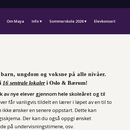
Om Maya
Info
Sommerskole 2026
Elevkonsert
l barn, ungdom og voksne på alle nivåer.
i
16 sentrale lokaler
i Oslo & Bærum!
k av nye elever gjennom hele skoleåret og til
ver får vanligvis tildelt en lærer i løpet av en til to
 ikke ønsker en senere oppstart. Dette kan
ngsskjema. Der kan du også oppgi ønsket
gde på undervisningstimene, osv.