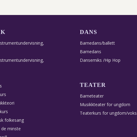
KK
DANS
nstrumentundervisning,
Barnedans/ballett
Barnedans
nstrumentundervisning,
Dansemiks /Hip Hop
TEATER
s
urs
Barneteater
ikkteori
Musikkteater for ungdom
 kurs
Teaterkurs for ungdom/vok
sk folkesang
 de minste