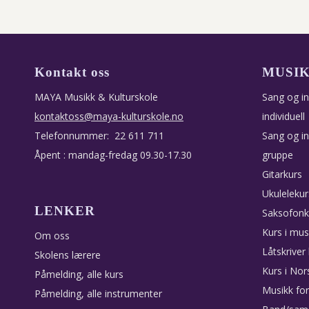
Kontakt oss
MUSI
MAYA Musikk & Kulturskole
Sang og i
kontaktoss@maya-kulturskole.no
individuell
Telefonnummer: 22 611 711
Sang og i
Åpent : mandag-fredag 09.30-17.30
gruppe
Gitarkurs
Ukulelekur
LENKER
Saksofonk
Kurs i mus
Om oss
Låtskriver
Skolens lærere
Kurs i Nor
Påmelding, alle kurs
Musikk for
Påmelding, alle instrumenter