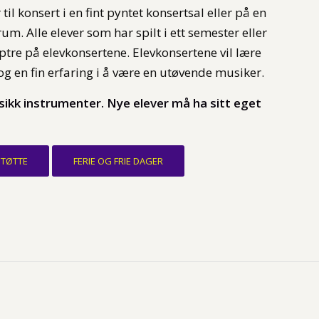
til konsert i en fint pyntet konsertsal eller på en
rum. Alle elever som har spilt i ett semester eller
ptre på elevkonsertene. Elevkonsertene vil lære
g en fin erfaring i å være en utøvende musiker.
usikk instrumenter. Nye elever må ha sitt eget
STØTTE
FERIE OG FRIE DAGER