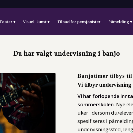
Teater
Visuell kunst
Tilbud for pensjonister
Påmelding
Du har valgt undervisning i banjo
Banjotimer tilbys ti
Vi tilbyr undervisning 
Vi har forløpende innta
sommerskolen.
Nye ele
uker , dersom du/eleven
spesifiseres i påmeldi
undervisningssted, len