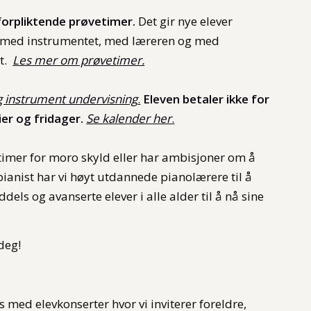
uforpliktende prøvetimer.
Det gir nye elever
nt med instrumentet, med læreren og med
et.
Les mer om prøvetimer.
og instrument undervisning
.
Eleven betaler ikke for
ier og fridager.
Se kalender her
.
timer for moro skyld eller har ambisjoner om å
ianist har vi høyt utdannede pianolærere til å
els og avanserte elever i alle alder til å nå sine
 deg!
 med elevkonserter hvor vi inviterer foreldre,