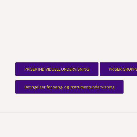
PRISER INDIVIDUELL UNDERVISNING
PRISER GRUPP
Betingelser for sang- og instrumentundervisning