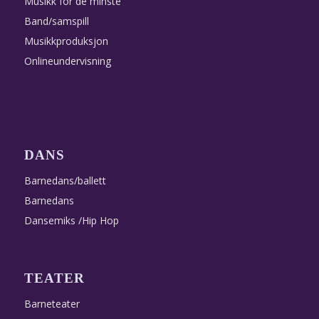
Musikk for de minste
Band/samspill
Musikkproduksjon
Onlineundervisning
DANS
Barnedans/ballett
Barnedans
Dansemiks /Hip Hop
TEATER
Barneteater