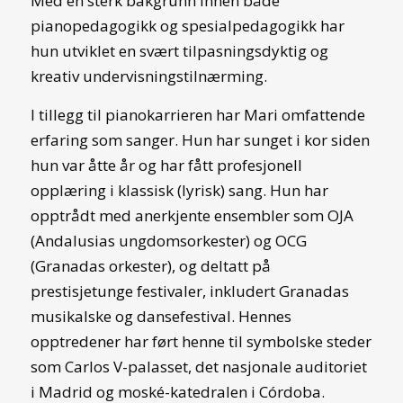
Med en sterk bakgrunn innen både
pianopedagogikk og spesialpedagogikk har
hun utviklet en svært tilpasningsdyktig og
kreativ undervisningstilnærming.
I tillegg til pianokarrieren har Mari omfattende
erfaring som sanger. Hun har sunget i kor siden
hun var åtte år og har fått profesjonell
opplæring i klassisk (lyrisk) sang. Hun har
opptrådt med anerkjente ensembler som OJA
(Andalusias ungdomsorkester) og OCG
(Granadas orkester), og deltatt på
prestisjetunge festivaler, inkludert Granadas
musikalske og dansefestival. Hennes
opptredener har ført henne til symbolske steder
som Carlos V-palasset, det nasjonale auditoriet
i Madrid og moské-katedralen i Córdoba.