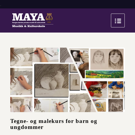
.
Tegne- og malekurs for barn og
ungdommer