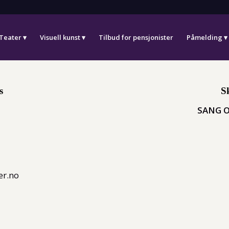
Teater
Visuell kunst
Tilbud for pensjonister
Påmelding
s
S
SANG 
er.no