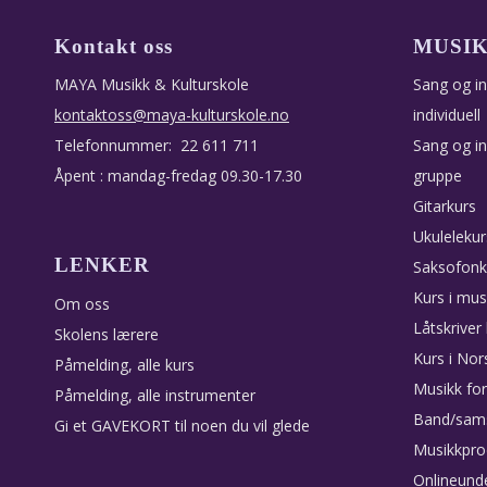
Kontakt oss
MUSI
MAYA Musikk & Kulturskole
Sang og i
kontaktoss@maya-kulturskole.no
individuell
Telefonnummer: 22 611 711
Sang og i
Åpent : mandag-fredag 09.30-17.30
gruppe
Gitarkurs
Ukulelekur
LENKER
Saksofonk
Kurs i mus
Om oss
Låtskriver
Skolens lærere
Kurs i Nor
Påmelding, alle kurs
Musikk for
Påmelding, alle instrumenter
Band/sams
Gi et GAVEKORT til noen du vil glede
Musikkpro
Onlineunde