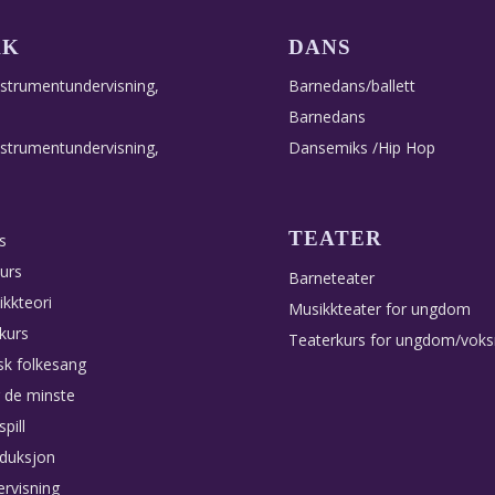
KK
DANS
nstrumentundervisning,
Barnedans/ballett
Barnedans
nstrumentundervisning,
Dansemiks /Hip Hop
TEATER
s
urs
Barneteater
ikkteori
Musikkteater for ungdom
 kurs
Teaterkurs for ungdom/vok
sk folkesang
 de minste
pill
duksjon
rvisning