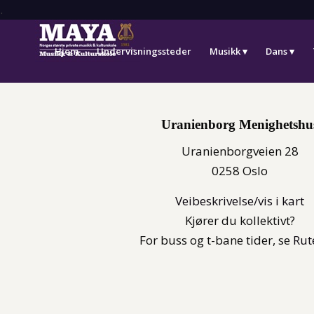
.
Hjem
Undervisningssteder
Musikk
Dans
Uranienborg Menighetshu
Uranienborgveien 28
0258 Oslo
Veibeskrivelse/vis i kart
Kjører du kollektivt?
For buss og t-bane tider, se
Rut