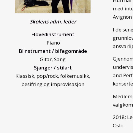
Hun har 
med inte
Avignon i
Skolens adm. leder
I de sen
Hovedinstrument
grunnlov
Piano
ansvarli
Biinstrument / bifagområde
Gjennom 
Gitar, Sang
undervis
Sjanger / stilart
and Perf
Klassisk,
pop/rock, folkemusikk,
konserte
besifring og improvisasjon
Medlem a
valgkomi
2018: Le
Oslo.