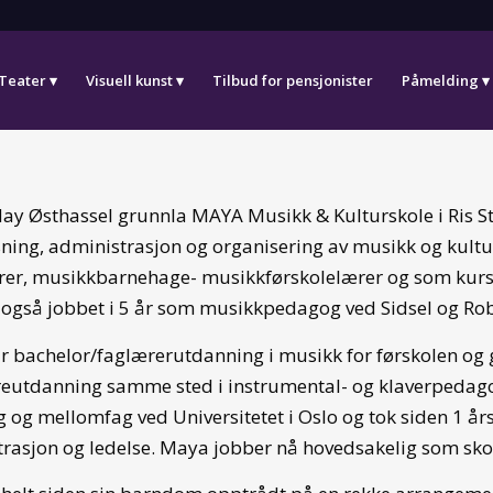
Teater
Visuell kunst
Tilbud for pensjonister
Påmelding
y Østhassel grunnla MAYA Musikk & Kulturskole i Ris Stor
ning, administrasjon og organisering av musikk og kultu
er, musikkbarnehage- musikkførskolelærer og som kursle
også jobbet i 5 år som musikkpedagog ved Sidsel og Rob
 bachelor/faglærerutdanning i musikk for førskolen og g
reutdanning samme sted i instrumental- og klaverpedago
 og mellomfag ved Universitetet i Oslo og tok siden 1 å
rasjon og ledelse. Maya jobber nå hovedsakelig som skol