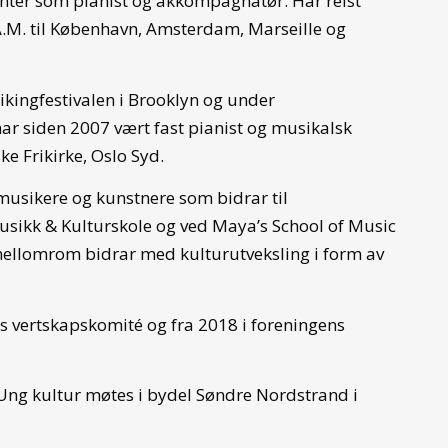
nter som pianist og akkompagnatør. Har reist
A.M. til København, Amsterdam, Marseille og
ikingfestivalen i Brooklyn og under
ar siden 2007 vært fast pianist og musikalsk
e Frikirke, Oslo Syd.
musikere og kunstnere som bidrar til
Musikk & Kulturskole og ved Maya’s School of Music
mellomrom bidrar med kulturutveksling i form av
s vertskapskomité og fra 2018 i foreningens
ng kultur møtes i bydel Søndre Nordstrand i