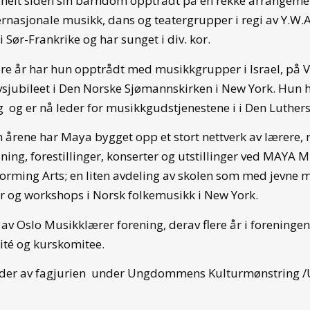
helt siden sin barndom opptrådt på en rekke arrangeme
rnasjonale musikk, dans og teatergrupper i regi av Y.W.
 Sør-Frankrike og har sunget i div. kor.
ere år har hun opptrådt med musikkgrupper i Israel, på V
sjubileet i Den Norske Sjømannskirken i New York. Hun h
g og er nå leder for musikkgudstjenestene i i Den Luthersk
årene har Maya bygget opp et stort nettverk av lærere, 
ning, forestillinger, konserter og utstillinger ved MAYA 
orming Arts; en liten avdeling av skolen som med jevne 
r og workshops i Norsk folkemusikk i New York.
v Oslo Musikklærer forening, derav flere år i foreningen
té og kurskomitee.
der av fagjurien under Ungdommens Kulturmønstring /U