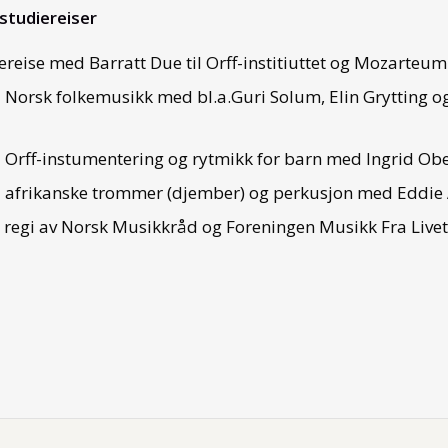
studiereiser
ereise med Barratt Due til Orff-institiuttet og Mozarteum 
i Norsk folkemusikk med bl.a.Guri Solum, Elin Grytting 
i Orff-instumentering og rytmikk for barn med Ingrid Ob
i afrikanske trommer (djember) og perkusjon med Eddie
i regi av Norsk Musikkråd og Foreningen Musikk Fra Live