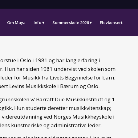
Om Maya
Info
Sommerskole 2026
Elevkonsert
stue i Oslo i 1981 og har lang erfaring i
r. Hun har siden 1981 undervist ved skolen som
der for Musikk fra Livets Begynnelse for barn.
ert Levins Musikkskole i Bærum og Oslo.
runnskolen v/ Barratt Due Musikkinstitutt og 1
gikk. Hun studerte deretter musikkvitenskap;
rs videreutdanning ved Norges Musikkhøyskole i
ens kunstneriske og administrative leder.