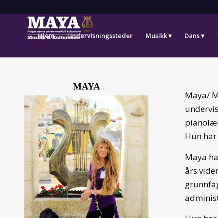
.
Hjem
Undervisningssteder
Musikk
Dans
MAYA
Maya/ Ma
undervis
pianolær
Hun har 
Maya har
års vide
grunnfag
administ