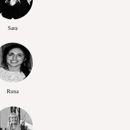
Sara
Runa