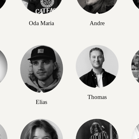
Oda Maria
Andre
Thomas
Elias